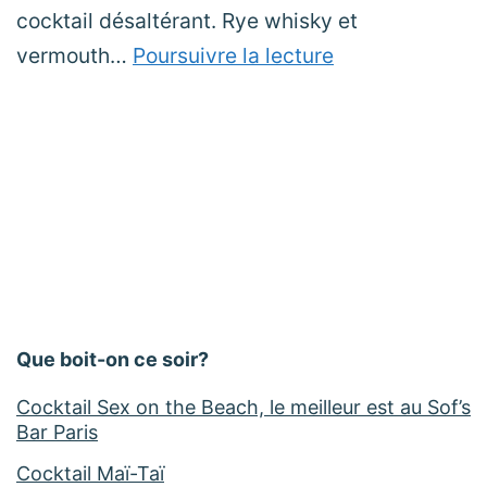
cocktail désaltérant. Rye whisky et
Manhattan
vermouth…
Poursuivre la lecture
Cocktail
Catégorisé
comme
Cocktails
au
Whisky
,
Short-
drinks
Que boit-on ce soir?
Cocktail Sex on the Beach, le meilleur est au Sof’s
Bar Paris
Cocktail Maï-Taï