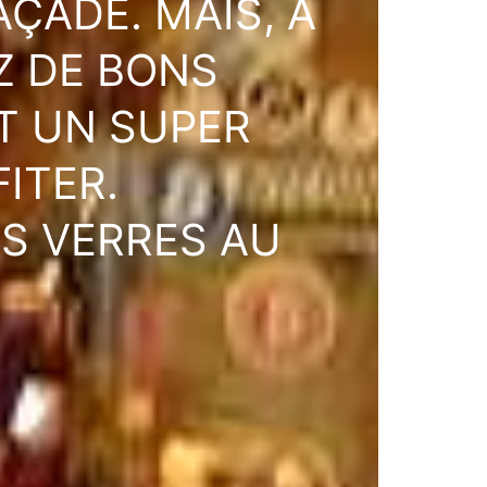
AÇADE. MAIS, À
Z DE BONS
ET UN SUPER
ITER.
S VERRES AU