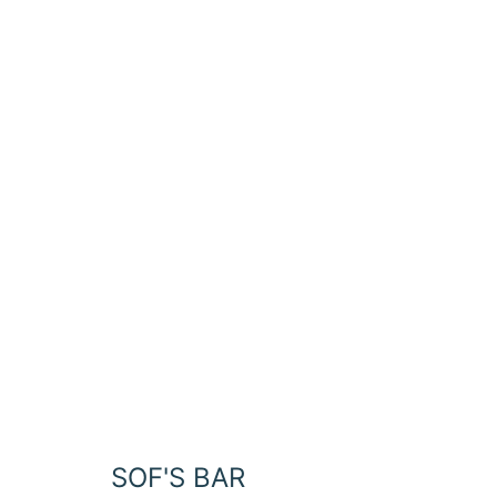
Aller
au
contenu
SOF'S BAR